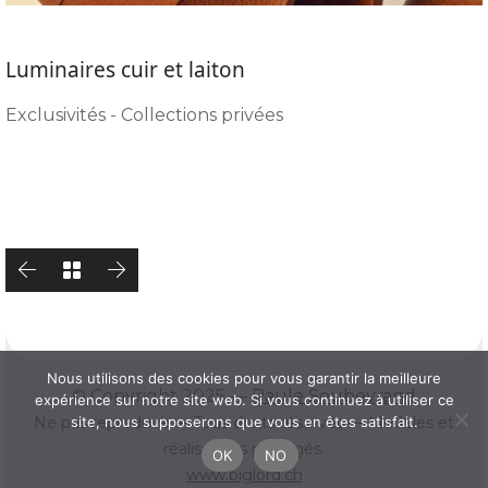
Luminaires cuir et laiton
Exclusivités - Collections privées
Nous utilisons des cookies pour vous garantir la meilleure
© Copyright 2025 —
Paule Soubeyrand
expérience sur notre site web. Si vous continuez à utiliser ce
Ne pas reproduire — Tous droits réservés — Modèles et
site, nous supposerons que vous en êtes satisfait.
réalisations protégés.
OK
NO
www.biglord.ch